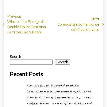
Previous
Next
What is the Pricing of
Compostaje comercial de
Double Roller Extrusion
estiércol de vaca
Fertilizer Granulators
Search
Search
Recent Posts
Как превратить свиной навоз в
безопасное и эффективное удобрение
Роликовая экструзионная грануляция:
эффективное производство удобрений