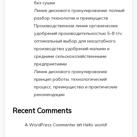
без сушки
Линия дискового гранулирования: полный
разбор технологии и преимуществ
Производственная линия органических
удобрений производительностью 5–8 т/ч:
оптимальный выбор для масштабного
производства удобрений малыми и
средними сельскохозяйственными
предприятиями
Линия дискового гранулирования:
принцип работы, технологический
процесс, преимущества и практические
рекомендации
Recent Comments
on
A WordPress Commenter
Hello world!