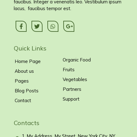
faucibus. Integer a venenatis leo. Vestibulum ipsum
lacus, faucibus tempor est.
Quick Links
Organic Food
Home Page
Fruits
About us
Vegetables
Pages
Partners
Blog Posts
Support
Contact
Contacts
1, My Address, My Street, New York City, NY,