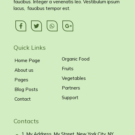
faucibus. Integer a venenatis leo. Vestibulum ipsum
lacus, faucibus tempor est.
Quick Links
Organic Food
Home Page
Fruits
About us
Vegetables
Pages
Partners
Blog Posts
Support
Contact
Contacts
1, My Address, My Street, New York City, NY,