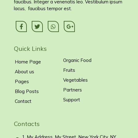
faucibus. Integer a venenatis leo. Vestibulum ipsum
lacus, faucibus tempor est.
Quick Links
Organic Food
Home Page
Fruits
About us
Vegetables
Pages
Partners
Blog Posts
Support
Contact
Contacts
1, My Address, My Street, New York City, NY,