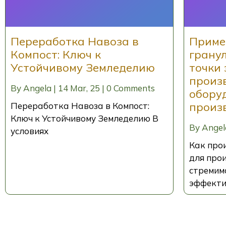
Переработка Навоза в
Приме
Компост: Ключ к
гранул
Устойчивому Земледелию
точки 
произ
By
Angela
|
14
Mar, 25
|
0 Comments
обору
произ
Переработка Навоза в Компост:
Ключ к Устойчивому Земледелию В
By
Angel
условиях
Как про
для про
стремим
эффект