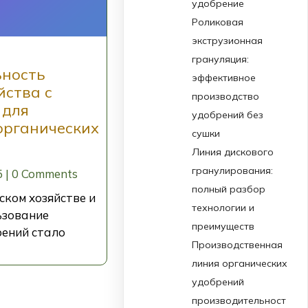
удобрение
Роликовая
экструзионная
грануляция:
ьность
эффективное
йства с
производство
 для
удобрений без
органических
сушки
Линия дискового
гранулирования:
5
|
0 Comments
полный разбор
ском хозяйстве и
технологии и
ьзование
преимуществ
рений стало
Производственная
линия органических
удобрений
производительност