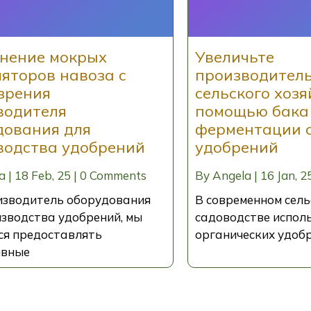
нение мокрых
Увеличьте
яторов навоза с
производител
зрения
сельского хозя
водителя
помощью бака
дования для
ферментации 
водства удобрений
удобрений
a
|
18
Feb, 25
|
0 Comments
By
Angela
|
16
Jan, 2
изводитель оборудования
В современном сель
изводства удобрений, мы
садоводстве испол
ся предоставлять
органических удоб
ивные