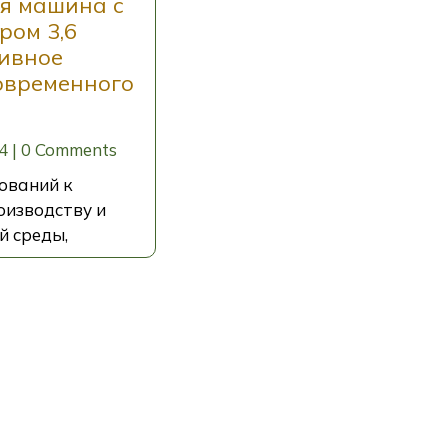
я машина с
ром 3,6
ивное
овременного
4
|
0 Comments
ований к
изводству и
 среды,