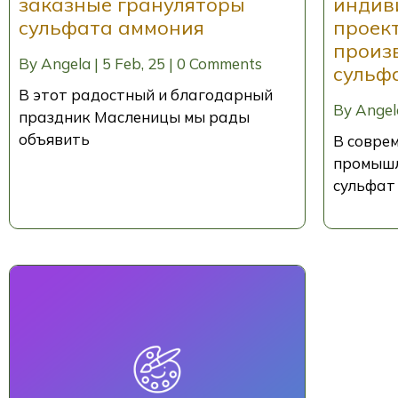
заказные грануляторы
индив
сульфата аммония
проек
произ
By
Angela
|
5
Feb, 25
|
0 Comments
сульф
В этот радостный и благодарный
By
Angel
праздник Масленицы мы рады
объявить
В соврем
промышл
сульфат