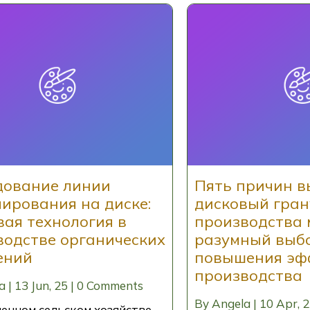
дование линии
Пять причин в
ирования на диске:
дисковый гран
вая технология в
производства
водстве органических
разумный выб
ений
повышения эф
производства
a
|
13
Jun, 25
|
0 Comments
By
Angela
|
10
Apr, 
енном сельском хозяйстве