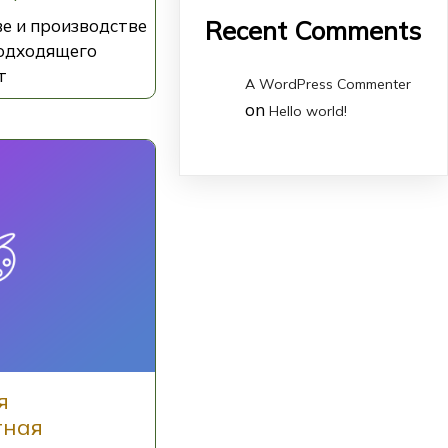
Recent Comments
ве и производстве
одходящего
т
A WordPress Commenter
on
Hello world!
я
тная