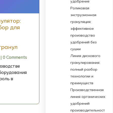
удобрение
Роликовая
экструзионная
улятор:
грануляция:
бор для
эффективное
производство
удобрений без
гранул
сушки
Линия дискового
|
0 Comments
гранулирования:
изводстве
полный разбор
борудования
технологии и
роль в
преимуществ
Производственная
линия органических
удобрений
производительност