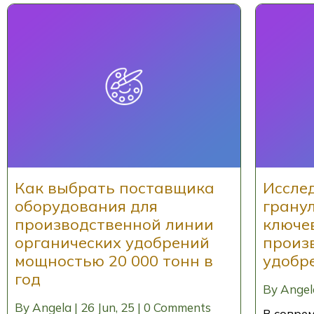
Как выбрать поставщика
Иссле
оборудования для
гранул
производственной линии
ключе
органических удобрений
произ
мощностью 20 000 тонн в
удобр
год
By
Angel
By
Angela
|
26
Jun, 25
|
0 Comments
В соврем