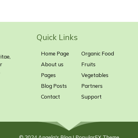
Quick Links
Home Page
Organic Food
itae,
r
About us
Fruits
m
Pages
Vegetables
Blog Posts
Partners
Contact
Support
© 2024 Angela's Blog |
PopularFX Theme