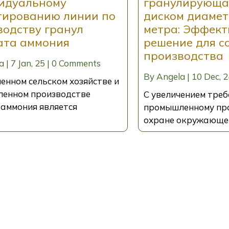
идуальному
гранулирующа
тированию линии по
диском диамет
водству гранул
метра: Эффект
ата аммония
решение для с
производства
a
|
7
Jan, 25
|
0 Comments
By
Angela
|
10
Dec, 2
енном сельском хозяйстве и
енном производстве
С увеличением треб
 аммония является
промышленному про
охране окружающей