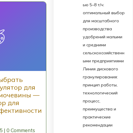
ью 5–8 т/ч:
оптимальный выбор
для масштабного
производства
удобрений малыми
и средними
сельскохозяйственн
ыми предприятиями
Линия дискового
гранулирования:
ыбрать
принцип работы,
улятор для
технологический
 мочевины —
процесс,
ор для
фективности
преимущества и
практические
рекомендации
25
|
0 Comments