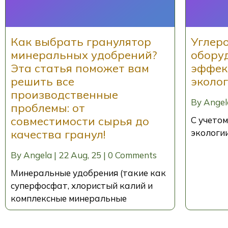
Как выбрать гранулятор
Углер
минеральных удобрений?
обору
Эта статья поможет вам
эффек
решить все
эколо
производственные
By
Angel
проблемы: от
совместимости сырья до
С учето
качества гранул!
экологи
By
Angela
|
22
Aug, 25
|
0 Comments
Минеральные удобрения (такие как
суперфосфат, хлористый калий и
комплексные минеральные