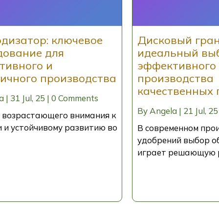
одизатор: ключевое
Дисковый гран
дование для
идеальный вы
тивного и
эффективного
гичного производства
производства
качественных 
a
|
31
Jul, 25
|
0 Comments
By
Angela
|
21
Jul, 25
м возрастающего внимания к
и и устойчивому развитию во
В современном про
удобрений выбор о
играет решающую 