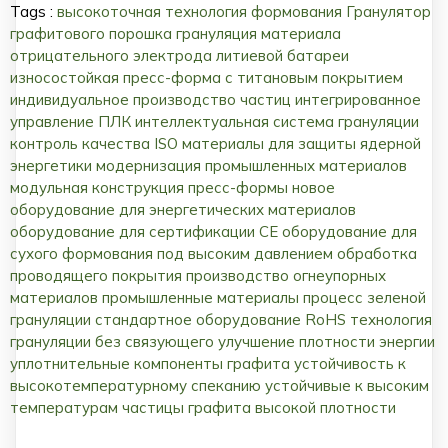
Tags :
высокоточная технология формования
Гранулятор
графитового порошка
грануляция материала
отрицательного электрода литиевой батареи
износостойкая пресс-форма с титановым покрытием
индивидуальное производство частиц
интегрированное
управление ПЛК
интеллектуальная система грануляции
контроль качества ISO
материалы для защиты ядерной
энергетики
модернизация промышленных материалов
модульная конструкция пресс-формы
новое
оборудование для энергетических материалов
оборудование для сертификации CE
оборудование для
сухого формования под высоким давлением
обработка
проводящего покрытия
производство огнеупорных
материалов
промышленные материалы
процесс зеленой
грануляции
стандартное оборудование RoHS
технология
грануляции без связующего
улучшение плотности энергии
уплотнительные компоненты графита
устойчивость к
высокотемпературному спеканию
устойчивые к высоким
температурам
частицы графита высокой плотности