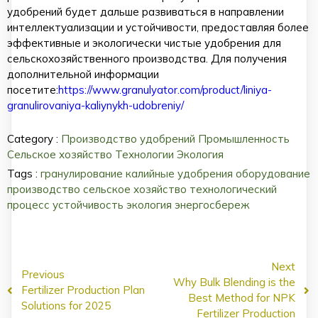
удобрений будет дальше развиваться в направлении
интеллектуализации и устойчивости, предоставляя более
эффективные и экологически чистые удобрения для
сельскохозяйственного производства. Для получения
дополнительной информации
посетите:
https://www.granulyator.com/product/liniya-
granulirovaniya-kaliynykh-udobreniy/
Category :
Производство удобрений
Промышленность
Сельское хозяйство
Технологии
Экология
Tags :
гранулирование
калийные удобрения
оборудование
производство
сельское хозяйство
технологический
процесс
устойчивость
экология
энергосбереж
Next
Previous
Why Bulk Blending is the
Fertilizer Production Plan
Best Method for NPK
Solutions for 2025
Fertilizer Production